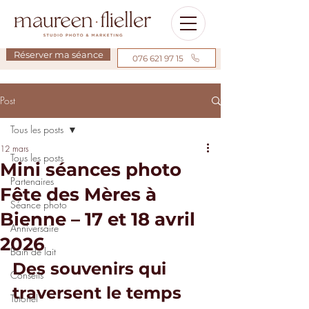
Réserver ma séance
076 621 97 15
Post
Tous les posts
12 mars
Tous les posts
Mini séances photo
Partenaires
Fête des Mères à
Séance photo
Bienne – 17 et 18 avril
Anniversaire
2026
Bain de lait
Des souvenirs qui 
Conseils
traversent le temps
Tutoriel