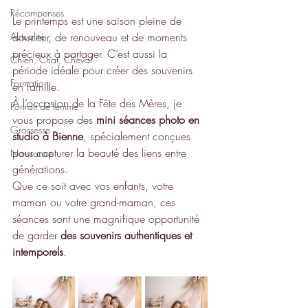
Récompenses
Le printemps est une saison pleine de 
Actualité
douceur, de renouveau et de moments 
précieux à partager. C’est aussi la 
Chien, Chat, Cheval
période idéale pour créer des souvenirs 
Formation
en famille.
À l’occasion de la Fête des Mères, je 
Portrait de femme
vous propose des 
mini séances photo en 
Grossesse
studio à Bienne
, spécialement conçues 
pour capturer la beauté des liens entre 
Naissance
générations.
Que ce soit avec vos enfants, votre 
maman ou votre grand-maman, ces 
séances sont une magnifique opportunité 
de garder 
des souvenirs authentiques et 
intemporels
.