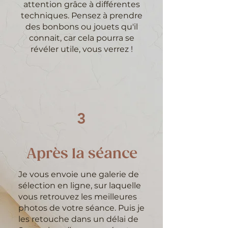
attention grâce à différentes
techniques. Pensez à prendre
des bonbons ou jouets qu'il
connait, car cela pourra se
révéler utile, vous verrez !
3
Après la séance
Je vous envoie une galerie de
sélection en ligne, sur laquelle
vous retrouvez les meilleures
photos de votre séance. Puis je
les retouche dans un délai de