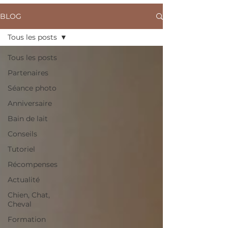
BLOG
Tous les posts
Tous les posts
Partenaires
Séance photo
Anniversaire
Bain de lait
Conseils
Tutoriel
Récompenses
Actualité
Chien, Chat,
Cheval
Formation