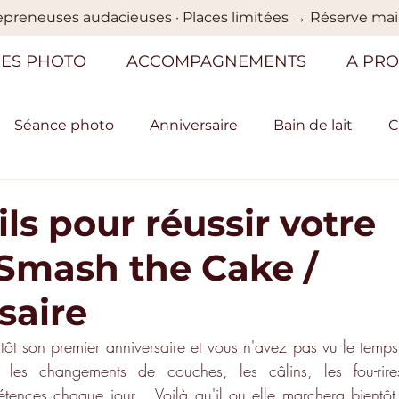
reneuses audacieuses · Places limitées → Réserve ma
ES PHOTO
ACCOMPAGNEMENTS
A PR
Séance photo
Anniversaire
Bain de lait
C
é
Chien, Chat, Cheval
Formation
Portrait 
ls pour réussir votre
Smash the Cake /
saire
tôt son premier anniversaire et vous n'avez pas vu le temps 
, les changements de couches, les câlins, les fou-rires
tences chaque jour... Voilà qu'il ou elle marchera bientôt 