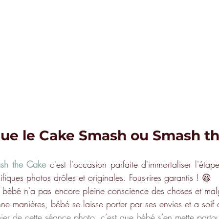
que le Cake Smash ou Smash t
sh the Cake
 c'est l'occasion parfaite d'immortaliser l'éta
fiques photos drôles et originales. Fous-rires garantis ! 😃
à, bébé n'a pas encore pleine conscience des choses et malgr
nne manières, bébé se laisse porter par ses envies et a soif
mier de cette séance photo, c’est que bébé s’en mette partout