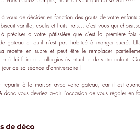
... Vous l'aurez compris, nous on veut que ca se voit !!!!!
e à vous de décider en fonction des gouts de votre enfants :
scuit vanille, coulis et fruits frais... c'est vous qui choisiss
, à préciser à votre pâtissière que c'est la première fois 
e gateau et qu'il n'est pas habitué à manger sucré. Elle
a recette en sucre et peut être le remplacer partielleme
en à lui faire des allergies éventuelles de votre enfant. On
le jour de sa séance d'anniversaire !
 repartir à la maison avec votre gateau, car il est quan
mé donc vous devriez avoir l'occasion de vous régaler en fam
s de déco