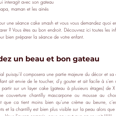
ui interagit avec son gateau
papa, maman et les ainés
pour une séance cake smash et vous vous demandez quoi 
er ? Vous êtes au bon endroit. Découvrez ici toutes les inf
our bien préparer la séance de votre enfant.
ez un beau et bon gateau
ial puisqu'il composera une partie majeure du décor et sa 
ant ait envie de le toucher, d'y gouter et ait facile à s'en m
artir sur un layer cake (gateau à plusieurs étages) de 
une couverture chantilly mascarpone ou mousse au choco
ont que ca tient moins bien qu'une crème au beurre, c'es
s et la chantilly est bien plus visible sur la peau alors que 