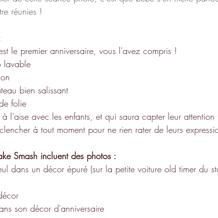
tre réunies !
:
est le premier anniversaire, vous l'avez compris !
o lavable
ion
teau bien salissant
e folie
 l'aise avec les enfants, et qui saura capter leur attention 
clencher à tout moment pour ne rien rater de leurs expressi
ake Smash incluent des photos :
eul dans un décor épuré (sur la petite voiture old timer du s
décor
ans son décor d'anniversaire