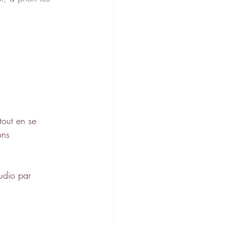
tout en se 
ons
tudio par 