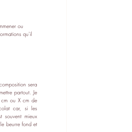
emmener ou 
ormations qu'il 
composition sera 
ettre partout. Je 
X cm ou X cm de 
lat car, si les 
t souvent mieux 
le beurre fond et 