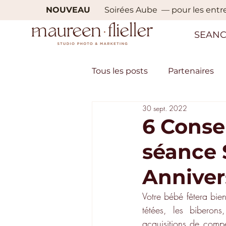
NOUVEAU
Soirées Aube — pour les entrep
SEANC
Tous les posts
Partenaires
30 sept. 2022
Récompenses
Actualit
6 Consei
séance 
Grossesse
Naissance
Anniver
Votre bébé fêtera bien
tétées, les biberons
acquisitions de compé