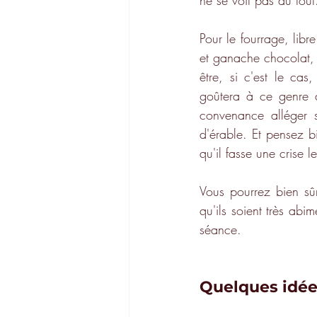
ne se voit pas du tout
Pour le fourrage, libr
et ganache chocolat, bi
être, si c'est le cas
goûtera à ce genre d
convenance alléger s
d'érable. Et pensez bi
qu'il fasse une crise 
Vous pourrez bien sûr
qu'ils soient très abi
séance.
Quelques idée