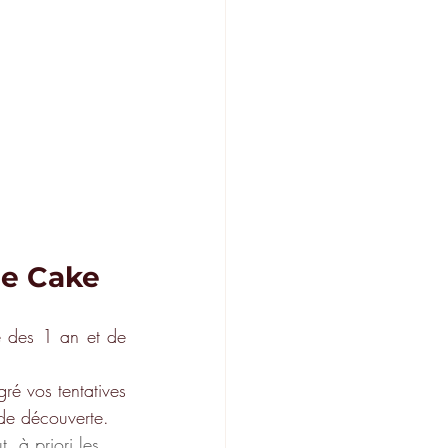
he Cake
pe des 1 an et de 
é vos tentatives 
 de découverte. 
, à priori les 